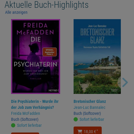
Aktuelle Buch-Highlights
Alle anzeigen
Die Psychiaterin - Wurde ihr
Bretonischer Glanz
der Job zum Verhängnis?
Jean-Luc Bannalec
Freida McFadden
Buch (Softcover)
Buch (Softcover)
Sofort lieferbar
Sofort lieferbar
*
18,00 €