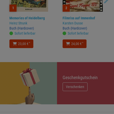
1
2
Memories of Heidelberg
Filmriss auf Immenhof
Heinz Strunk
Karsten Dusse
Buch (Hardcover)
Buch (Hardcover)
Sofort lieferbar
Sofort lieferbar
*
*
23,00 €
24,00 €
Geschenkgutschein
Verschenken